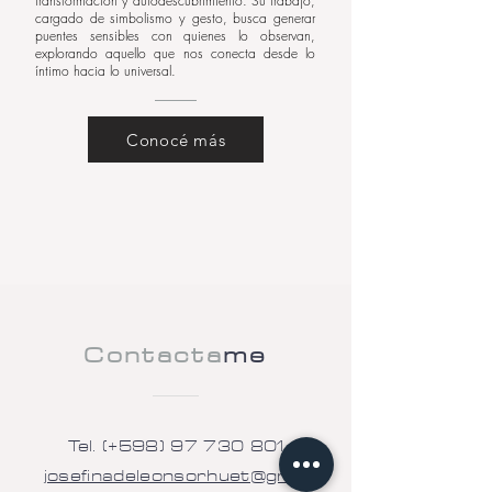
transformación y autodescubrimiento. Su trabajo,
cargado de simbolismo y gesto, busca generar
puentes sensibles con quienes lo observan,
explorando aquello que nos conecta desde lo
íntimo hacia lo universal.
Conocé más
Contacta
me
Tel. (+598)
97 730 801
josefinadeleonsorhuet@gmai