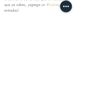
que ya sabes, ¡agrega un 
#hashtag
 a tus 
entradas! 
Entradas recientes
Ver todo